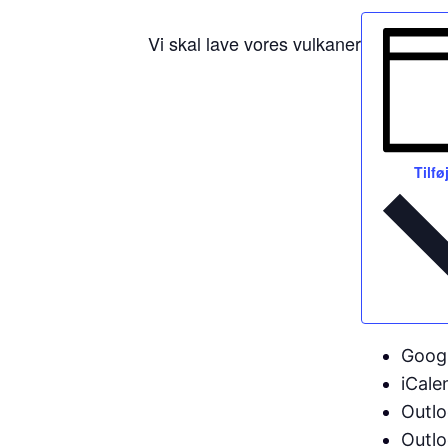
Vi skal lave vores vulkaner
Tilfø
Googl
iCale
Outl
Outlo