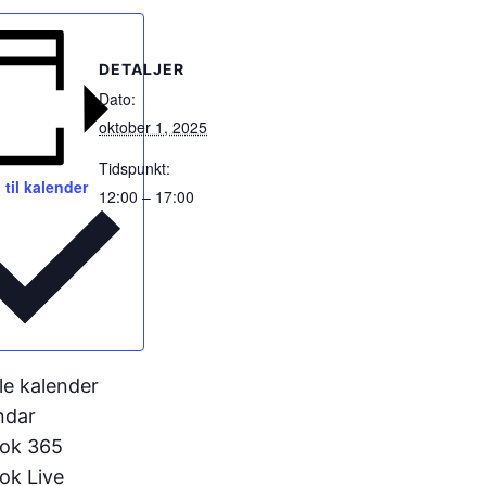
DETALJER
Dato:
oktober 1, 2025
Tidspunkt:
j til kalender
12:00 – 17:00
e kalender
ndar
ook 365
ok Live